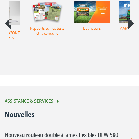
Rapports sur les tests
Epandeurs
AMAnews –
ir AMAZONE
et la conduite
49
es réseaux
ciaux
ASSISTANCE & SERVICES
Nouvelles
Nouveau rouleau double à lames flexibles DFW 580