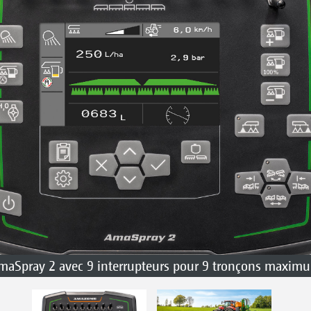
maSpray 2 avec 9 interrupteurs pour 9 tronçons maxim