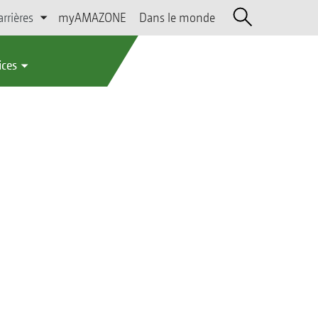
arrières
myAMAZONE
Dans le monde
ices