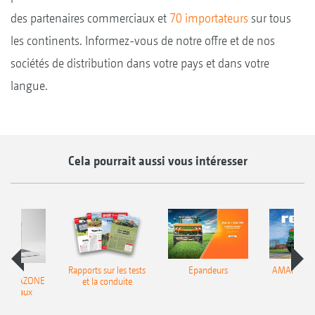
des partenaires commerciaux et
70 importateurs
sur tous
les continents. Informez-vous de notre offre et de nos
sociétés de distribution dans votre pays et dans votre
langue.
Cela pourrait aussi vous intéresser
Rapports sur les tests
Epandeurs
AMAnews –
ir AMAZONE
et la conduite
49
es réseaux
ciaux