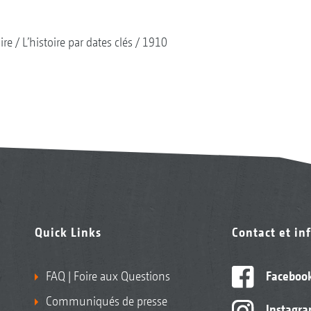
ire
L’histoire par dates clés
1910
Quick Links
Contact et in
FAQ | Foire aux Questions
Faceboo
Communiqués de presse
Instagr