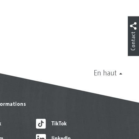
Contact
En haut
formations
k
TikTok
am
linkedIn