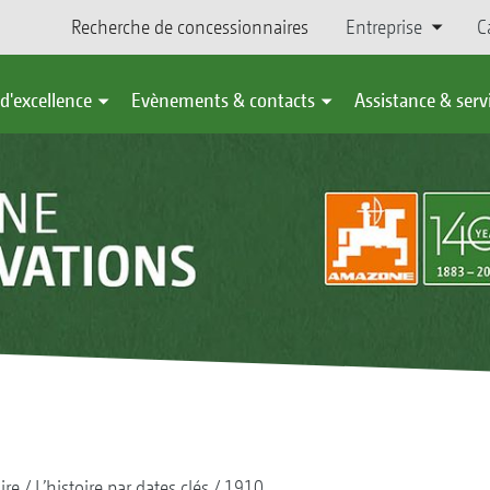
Recherche de concessionnaires
Entreprise
C
d'excellence
Evènements & contacts
Assistance & serv
ire
L’histoire par dates clés
1910