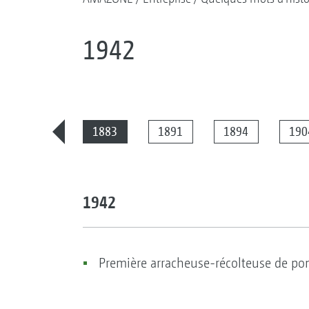
1942
2025
1883
1891
1894
190
1942
Première arracheuse-récolteuse de po