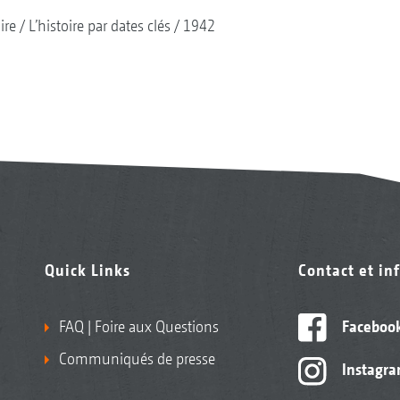
ire
L’histoire par dates clés
1942
Quick Links
Contact et in
FAQ | Foire aux Questions
Faceboo
Communiqués de presse
Instagr