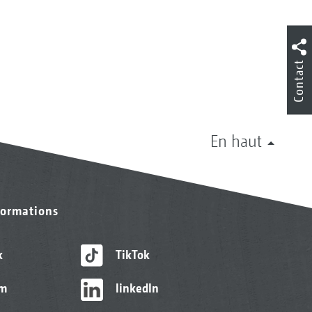
Contact
En haut
formations
k
TikTok
am
linkedIn