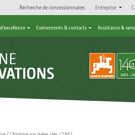
Recherche de concessionnaires
Entreprise
C
d'excellence
Evènements & contacts
Assistance & serv
ire
L’histoire par dates clés
1942