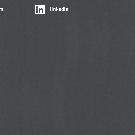
am
linkedIn