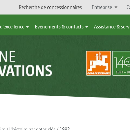
Recherche de concessionnaires
Entreprise
C
d'excellence
Evènements & contacts
Assistance & serv
ire
L’histoire par dates clés
1992