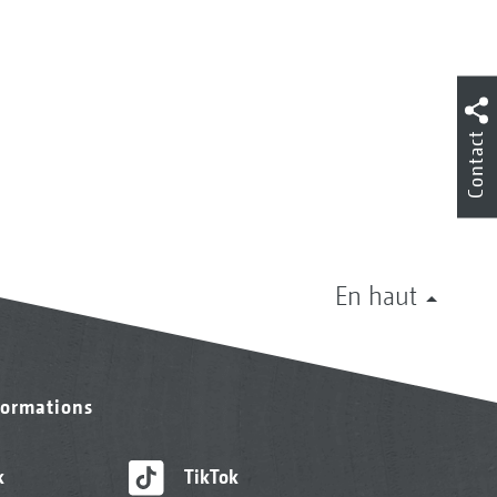
Contact
En haut
formations
k
TikTok