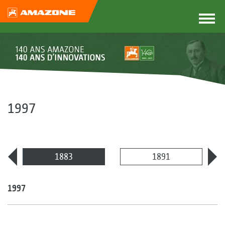
1997
1883
1891
1997