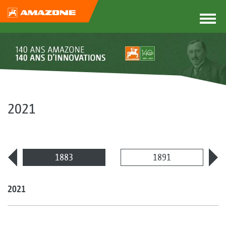
2021
1883
1891
2021