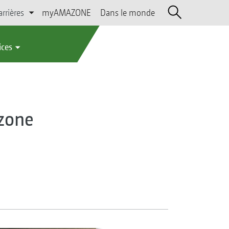
arrières
myAMAZONE
Dans le monde
ices
zone