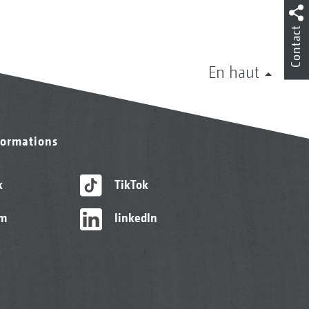
Contact
En haut
formations
k
TikTok
am
linkedIn