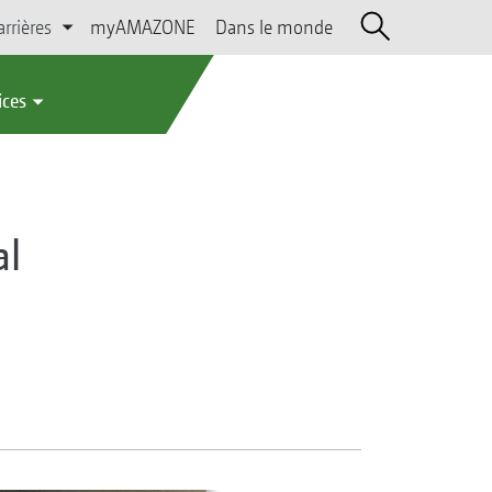
arrières
myAMAZONE
Dans le monde
ices
al