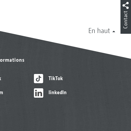
Contact
En haut
formations
k
TikTok
am
linkedIn