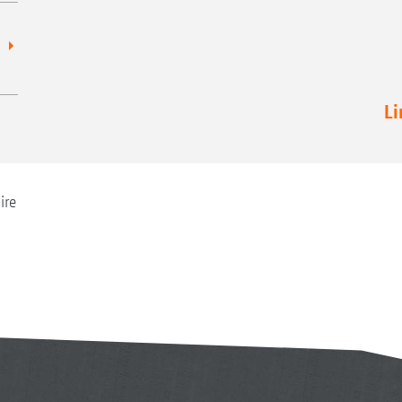
Li
ire