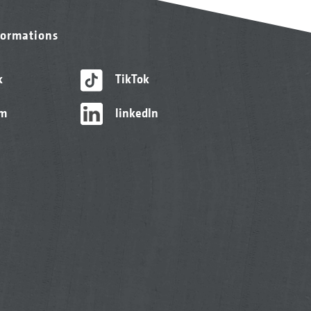
formations
k
TikTok
am
linkedIn