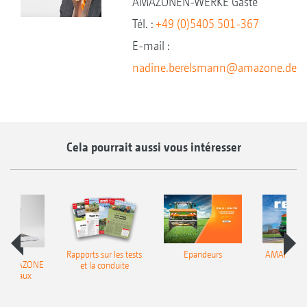
AMAZONEN-WERKE Gaste
Tél. :
+49 (0)5405 501-367
E-mail :
nadine.berelsmann@amazone.de
Cela pourrait aussi vous intéresser
Rapports sur les tests
Epandeurs
AMAnews –
ir AMAZONE
et la conduite
49
es réseaux
ciaux