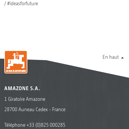
#ideasforfuture
En haut
AMAZONE S.A.
1 Giratoire Amazone
28700 Auneau Cedex - France
Téléphone
+33 (0)825 000285