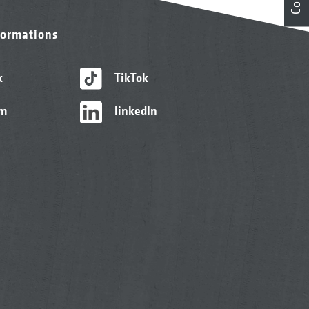
formations
k
TikTok
am
linkedIn