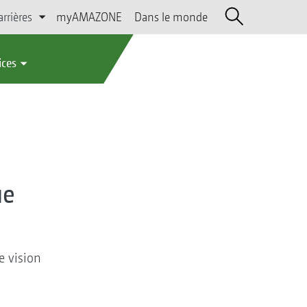
arrières
myAMAZONE
Dans le monde
ices
ue
e vision