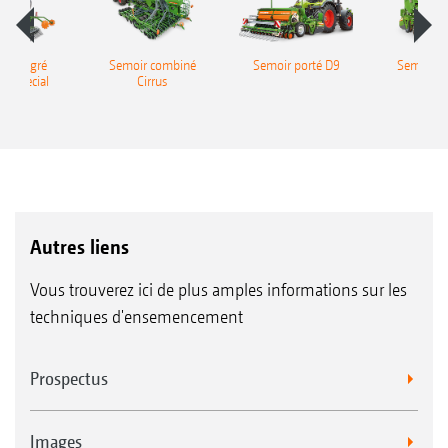
r intégré
Semoir combiné
Semoir porté D9
Semoir c
a Special
Cirrus
Cata
Autres liens
Vous trouverez ici de plus amples informations sur les
techniques d'ensemencement
Prospectus
Images