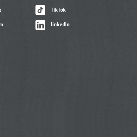
k
TikTok
am
linkedIn