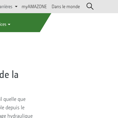
arrières
myAMAZONE
Dans le monde
ices
de la
l
il quelle que
ble depuis le
lage hydraulique