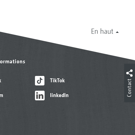
En haut
formations
k
TikTok
Contact
am
linkedIn