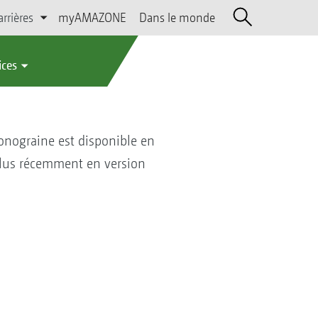
arrières
myAMAZONE
Dans le monde
ices
monograine est disponible en
 plus récemment en version