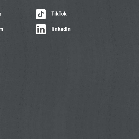
k
TikTok
am
linkedIn