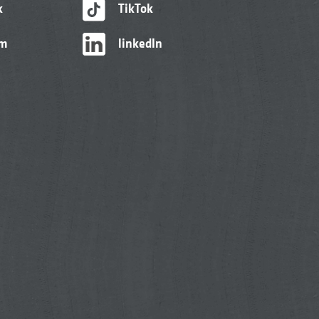
k
TikTok
am
linkedIn