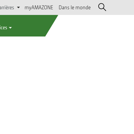
arrières
myAMAZONE
Dans le monde
ices