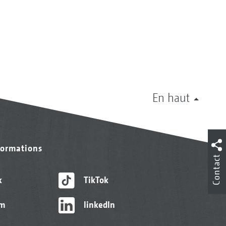
En haut
formations
Contact
k
TikTok
am
linkedIn