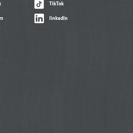
k
TikTok
am
linkedIn