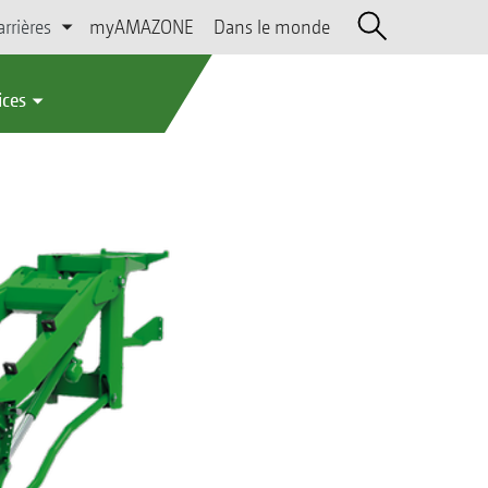
arrières
myAMAZONE
Dans le monde
ices