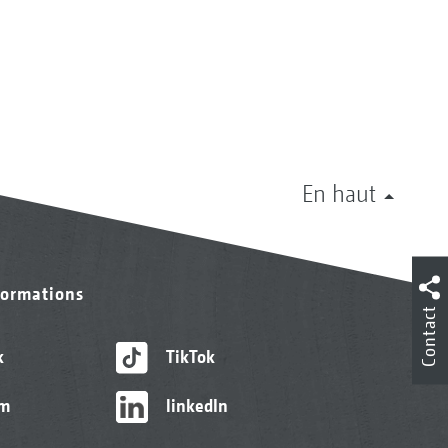
En haut
formations
Contact
k
TikTok
am
linkedIn