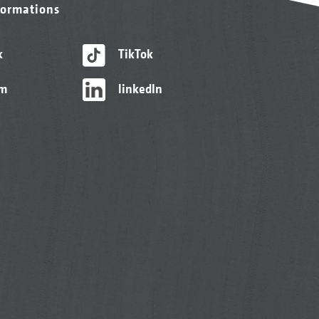
formations
k
TikTok
am
linkedIn