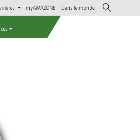
arrières
myAMAZONE
Dans le monde
ices