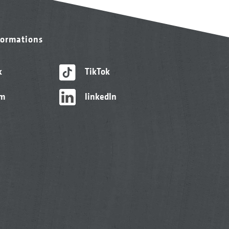
formations
k
TikTok
am
linkedIn