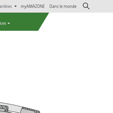
arrières
myAMAZONE
Dans le monde
ices