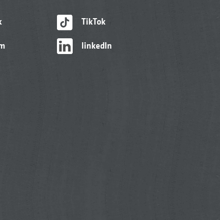
k
TikTok
am
linkedIn