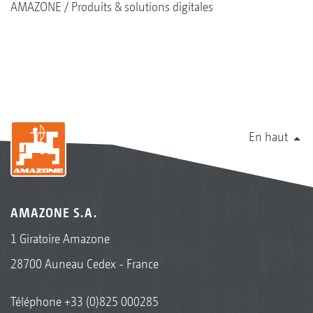
AMAZONE
Produits & solutions digitales
En haut
AMAZONE S.A.
1 Giratoire Amazone
28700 Auneau Cedex - France
Téléphone
+33 (0)825 000285