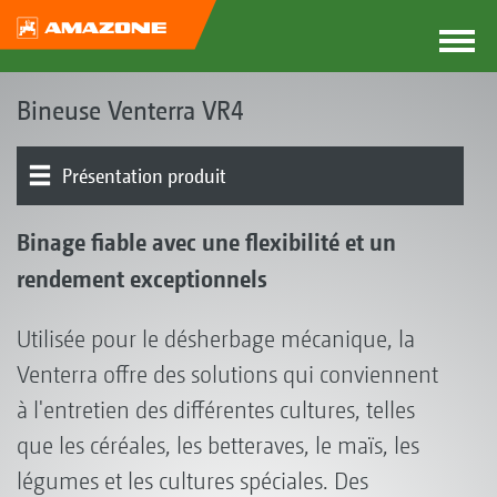
Bineuse Venterra VR4
Présentation produit
Concept de la Venterra
Parallélogrammes
Socs | Système RapidoClip | Disques de protection de
Bineuse à doigts | Outils de buttage | Herse
Système de guidage sur le rang | Guidage sur le rang |
Binage, fertilisation ou pulvérisation simultanés | Cuve
Électronique | Terminaux | Logiciels
Binage fiable avec une flexibilité et un
binage
Largeurs de voies
frontale autonome FT-P 1502
rendement exceptionnels
Utilisée pour le désherbage mécanique, la
Venterra offre des solutions qui conviennent
à l'entretien des différentes cultures, telles
que les céréales, les betteraves, le maïs, les
légumes et les cultures spéciales. Des