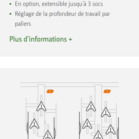
En option, extensible jusqu’à 3 socs
Réglage de la profondeur de travail par
paliers
Extension par des outils complémentaires,
Plus d‘informations +
tels que herses peignes ou butteurs à plat
Un ressort de rappel en standard
En option deuxième ressort de rappel pour
davantage de pression de terrage
Idéal pour les céréales, les cultures
maraîchères et les cultures spéciales
Garniture pour écarts de rangs de 16 cm à
37,5 cm