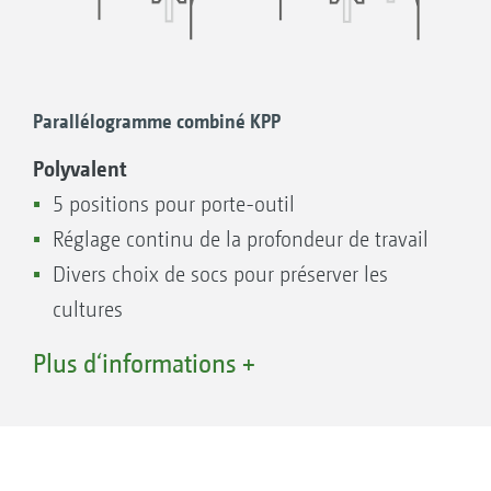
Parallélogramme combiné KPP
Polyvalent
5 positions pour porte-outil
Réglage continu de la profondeur de travail
EKP-M
Divers choix de socs pour préserver les
cultures
Large surcoupe entre les socs pour ne pas
Plus d‘informations +
laisser d’adventices
Large gamme d’outils complémentaires, tels
que les disques de protection de binage ou
les doigts de binage