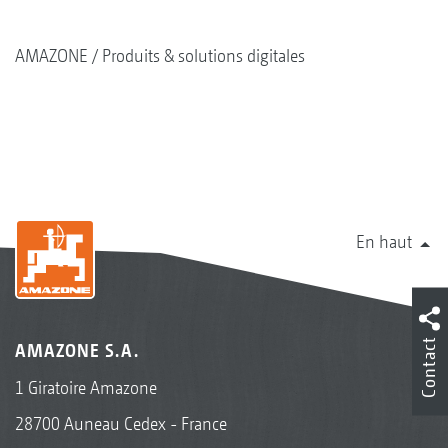
Système d’application pour pulvérisation en
AMAZONE
Produits & solutions digitales
bandes, fertilisation et semis de cultures
dérobées
Garniture pour écarts de rangs de 45 cm et
50 cm
En haut
Garniture pour écarts de rangs de 75 cm
Contact
AMAZONE S.A.
1 Giratoire Amazone
28700 Auneau Cedex - France