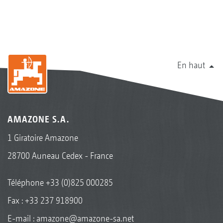
En haut
AMAZONE S.A.
1 Giratoire Amazone
28700 Auneau Cedex - France
Téléphone
+33 (0)825 000285
Fax : +33 237 918900
E-mail :
amazone@amazone-sa.net