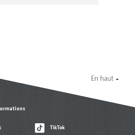
En haut
formations
k
TikTok