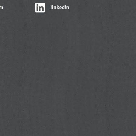
am
linkedIn