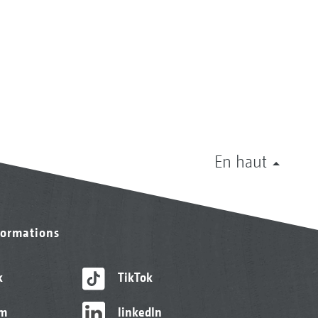
En haut
formations
k
TikTok
am
linkedIn