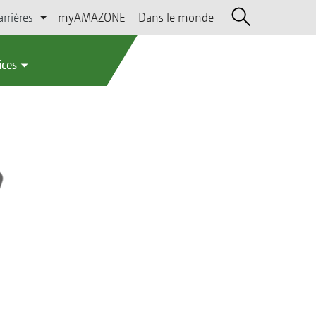
arrières
myAMAZONE
Dans le monde
ices