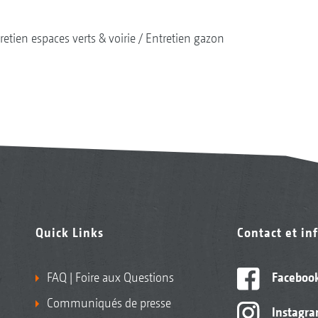
retien espaces verts & voirie
Entretien gazon
Quick Links
Contact et in
FAQ | Foire aux Questions
Faceboo
Communiqués de presse
Instagr