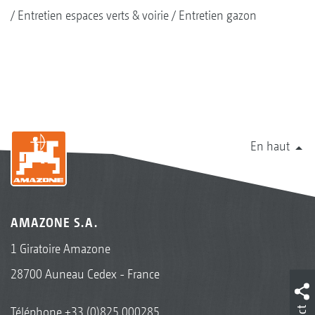
Entretien espaces verts & voirie
Entretien gazon
En haut
AMAZONE S.A.
1 Giratoire Amazone
28700 Auneau Cedex - France
Téléphone
+33 (0)825 000285