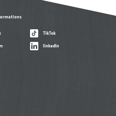
formations
k
TikTok
am
linkedIn