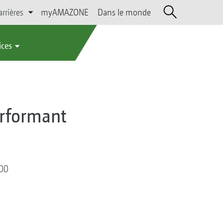
arrières
myAMAZONE
Dans le monde
ices
erformant
500