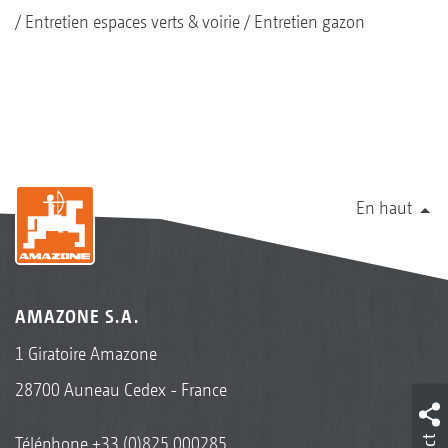
Entretien espaces verts & voirie
Entretien gazon
En haut
AMAZONE S.A.
1 Giratoire Amazone
28700 Auneau Cedex - France
Téléphone
+33 (0)825 000285