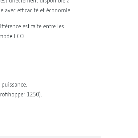
est directement disponible à
e avec efficacité et économie.
férence est faite entre les
 mode ECO.
 puissance.
rofihopper 1250).