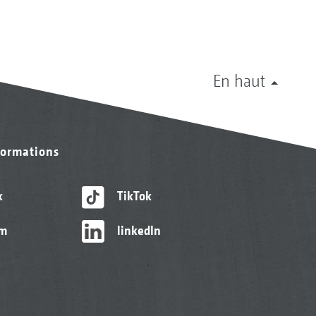
En haut
formations
k
TikTok
am
linkedIn