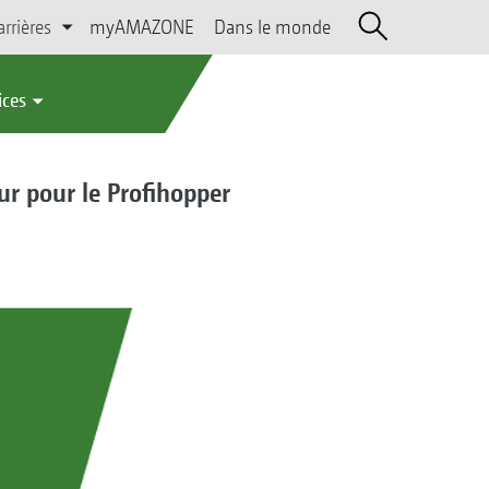
arrières
myAMAZONE
Dans le monde
ices
r pour le Profihopper