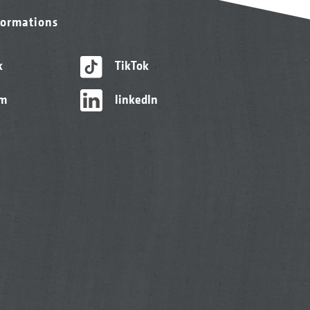
formations
k
TikTok
am
linkedIn