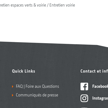
retien espaces verts & voirie
Entretien voirie
Quick Links
Contact et in
FAQ | Foire aux Questions
Faceboo
Communiqués de presse
Instagr