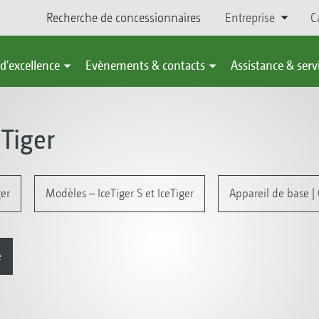
Recherche de concessionnaires
Entreprise
C
d'excellence
Evènements & contacts
Assistance & serv
Tiger
ger
Modèles – IceTiger S et IceTiger
Appareil de base | 
é