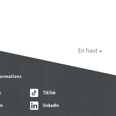
En haut
formations
k
TikTok
am
linkedIn