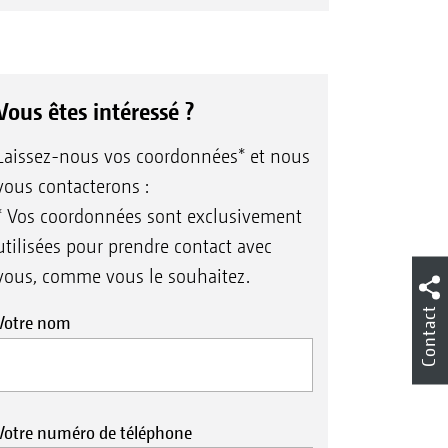
achées spécifique à votre machine.
ines plus anciennes
 vues éclatées.
sion
e partenaire SAV.
Vous êtes intéressé ?
Laissez-nous vos coordonnées* et nous
vous contacterons :
sez d’un seul coup d'œil toutes les
* Vos coordonnées sont exclusivement
es de votre machine
utilisées pour prendre contact avec
vous, comme vous le souhaitez.
Contact
Votre nom
Votre numéro de téléphone