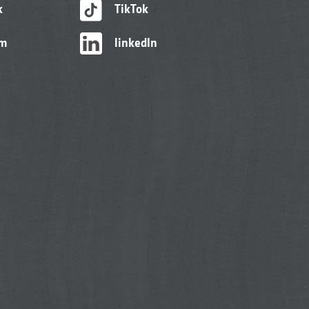
k
TikTok
am
linkedIn