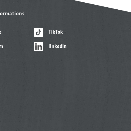
formations
k
TikTok
am
linkedIn