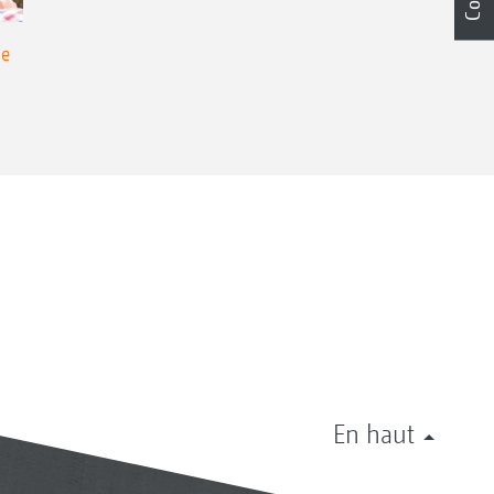
de
En haut