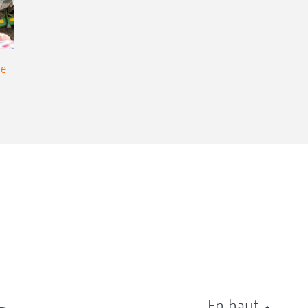
de
En haut