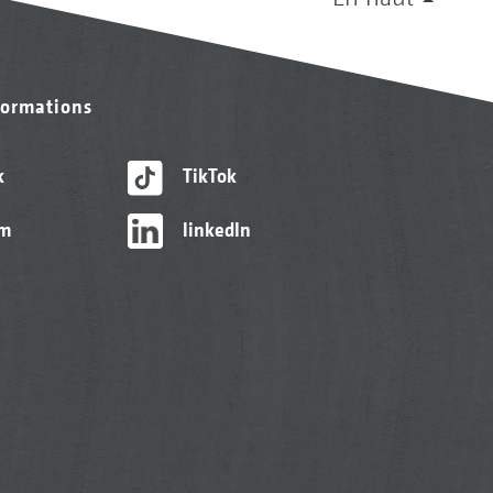
formations
k
TikTok
am
linkedIn