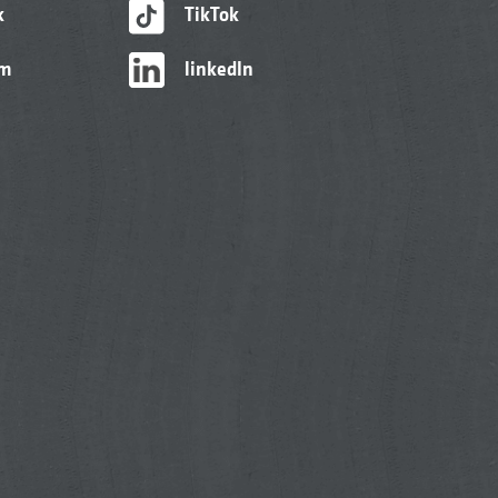
k
TikTok
am
linkedIn