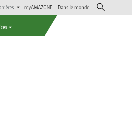
arrières
myAMAZONE
Dans le monde
ices