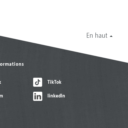
En haut
formations
k
TikTok
am
linkedIn