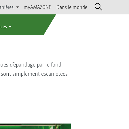
arrières
myAMAZONE
Dans le monde
ices
ques d’épandage par le fond
es sont simplement escamotées