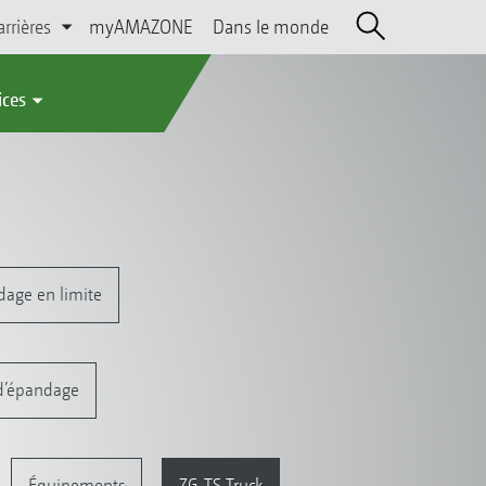
arrières
myAMAZONE
Dans le monde
ices
dage en limite
d’épandage
Équipements
ZG-TS Truck