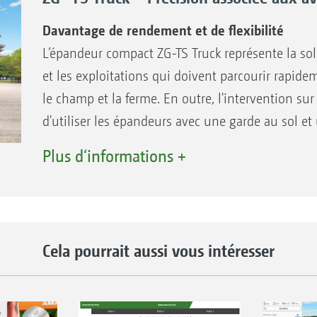
Davantage de rendement et de flexibilité
L’épandeur compact ZG-TS Truck représente la sol
et les exploitations qui doivent parcourir rapid
le champ et la ferme. En outre, l'intervention su
d'utiliser les épandeurs avec une garde au sol e
importants, afin d’élargir la plage d’utilisation
Plus d‘informations +
d’augmenter considérablement le rendement de c
aussi livré sous forme d’épandeur compact avec le
WindControl et ArgusTwin, il définit dans le cr
références en matière de précision.
Cela pourrait aussi vous intéresser
Avantages du ZG-TS Truck
Maniabilité supérieure à la ferme et dans le