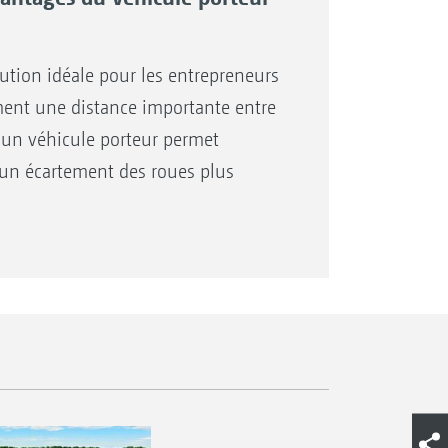
ution idéale pour les entrepreneurs
ement une distance importante entre
r un véhicule porteur permet
t un écartement des roues plus
. L’automoteur permet également
hantier. Comme le ZG-TS Truck est
s systèmes intelligents ProfisPro,
éneau des automoteurs de nouvelles
s champs