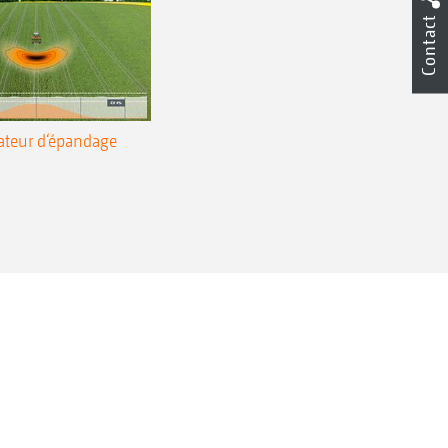
vitesses de déplacement routier
Contact
 tels que par exemple une garde au
l’arrière vers l’avant
ateur d‘épandage