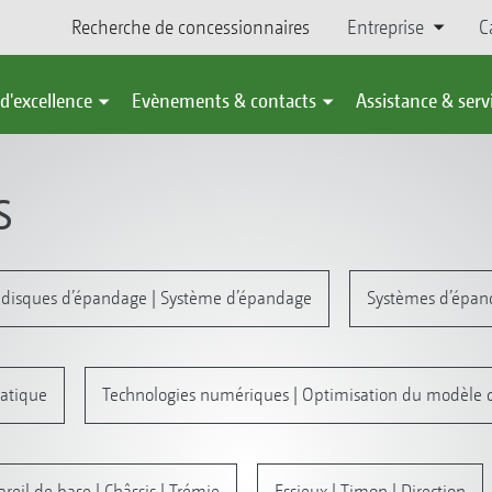
Recherche de concessionnaires
Entreprise
C
d'excellence
Evènements & contacts
Assistance & serv
S
 disques d’épandage | Système d’épandage
Systèmes d’épan
atique
Technologies numériques | Optimisation du modèle 
reil de base | Châssis | Trémie
Essieux | Timon | Direction