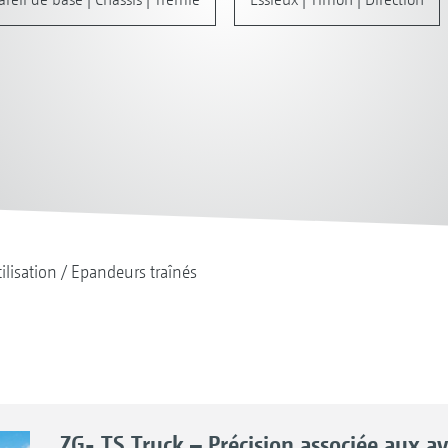
tilisation
Epandeurs traînés
ZG- TS Truck – Précision associée aux a