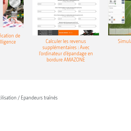
Un rendement supérieur sur route grâce à des 
plus rapides
Utilisation des avantages du véhicule porteur,
sol et des largeurs de voies plus importantes
ication de
Centre de gravité parfait grâce à l’évacuation de 
Calculer les revenus
Simul
elligence
supplémentaires : Avec
l’ordinateur d’épandage en
bordure AMAZONE
tilisation
Epandeurs traînés