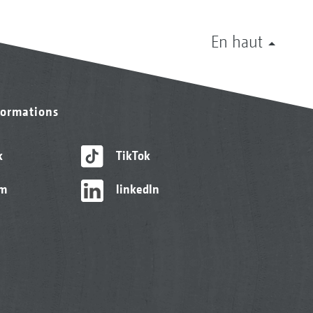
En haut
formations
artition optimale des masses grâce à
rémie inclinée vers l’avant
k
TikTok
am
linkedIn