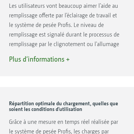
La grande plateforme facilement accessible permet
Les utilisateurs vont beaucoup aimer l’aide au
d'observer de manière optimale le remplissage.
blocages
remplissage offerte par l’éclairage de travail et
Saisie du poids avec indication du reliquat
Vos avantages
le système de pesée Profis. Le niveau de
et des surfaces restantes
Assistance de remplissage intelligente
remplissage est signalé durant le processus de
Documentation des débits totaux
Mesures de débit fiables, même sans
remplissage par le clignotement ou l'allumage
De plus, pour le ZG-TS : Contrôle de l'essieu
l’utilisation d’un système de pesée externe
de l'éclairage de travail. Une deuxième
directeur en dévers et régulation de la force
Plus d‘informations +
Absence de trajets à vide inutiles et de
personne ou les multiples allers et retours en
de freinage asservie à la charge
reliquats en fin d‘épandage
cabine pour le contrôle sont superflus.
Répartition optimale du chargement, quelles que
soient les conditions d’utilisation
Grâce à une mesure en temps réel réalisée par
le système de pesée Profis, les charges par