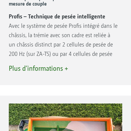
mesure de couple
Profis – Technique de pesée intelligente
Avec le système de pesée Profis intégré dans le
châssis, la trémie avec son cadre est reliée à
un châssis distinct par 2 cellules de pesée de
200 Hz (sur ZA-TS) ou par 4 cellules de pesée
(sur ZG-TS). Il n’y a donc plus de point de
Plus d‘informations +
mesure de pesée influencé par les forces de
traction du tracteur. Avec pour résultat, des
pesées en ligne précises tous les 25 kg ! Un
inclinomètre compense par ailleurs les
fluctuations de mesures de la machine dans
les dévers. Sur le ZG-TS, le signal du gyroscope
est utilisé simultanément pour contre-braquer