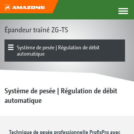
Épandeur traîné ZG-TS
Système de pesée | Régulation de débit
automatique
Entraînement des disques d’épandage | Système
Systèmes d’épandage en limite
Présentation produit
Technologies numériques | Optimisation du modèle
Électronique | Terminaux | Logiciels
Appareil de base | Châssis | Trémie
Essieux | Timon | Direction
Équipements
ZG-TS Truck
Spreader Application Center
d’épandage
d’épandage
Système de pesée | Régulation de débit
automatique
Technique de pesée professionnelle ProfisPro avec