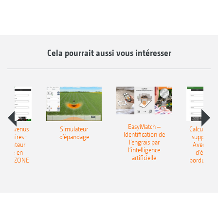
Cela pourrait aussi vous intéresser
EasyMatch –
 les revenus
Simulateur
Calculer le
Identification de
entaires :
d‘épandage
supplémen
l’engrais par
’ordinateur
Avec l’ord
l’intelligence
ndage en
d’épand
artificielle
e AMAZONE
bordure 