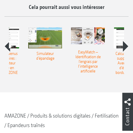
Cela pourrait aussi vous intéresser
EasyMatch –
 les revenus
Simulateur
Calculer le
Identification de
entaires :
d‘épandage
supplémen
l’engrais par
’ordinateur
Avec l’ord
l’intelligence
ndage en
d’épand
artificielle
e AMAZONE
bordure 
Contact
AMAZONE
Produits & solutions digitales
Fertilisation
Epandeurs traînés