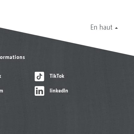
En haut
formations
k
TikTok
am
linkedIn