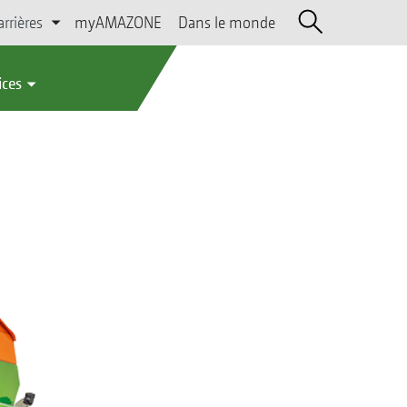
arrières
myAMAZONE
Dans le monde
ices