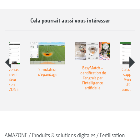
Cela pourrait aussi vous intéresser
EasyMatch –
 les revenus
Simulateur
Calculer le
Identification de
entaires :
d‘épandage
supplémen
l’engrais par
’ordinateur
Avec l’ord
l’intelligence
ndage en
d’épand
artificielle
e AMAZONE
bordure 
AMAZONE
Produits & solutions digitales
Fertilisation