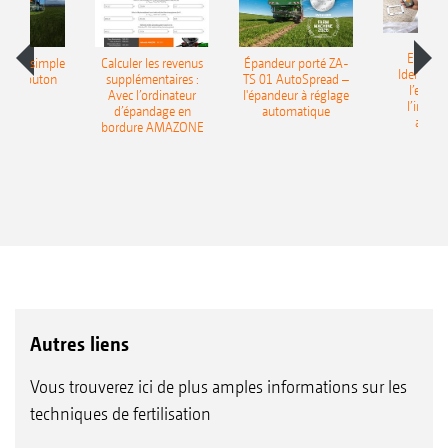
EasyMa
t sur simple
Calculer les revenus
Épandeur porté ZA-
Identifica
'un bouton
supplémentaires :
TS 01 AutoSpread –
l’engrai
Avec l’ordinateur
l'épandeur à réglage
l’intell
d’épandage en
automatique
artific
bordure AMAZONE
Autres liens
Vous trouverez ici de plus amples informations sur les
techniques de fertilisation