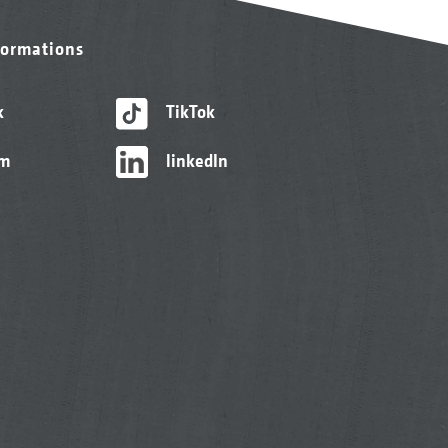
formations
k
TikTok
am
linkedIn