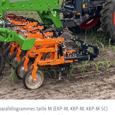
 parallélogrammes taille M (EKP-M, KKP-M, KKP-M SC)